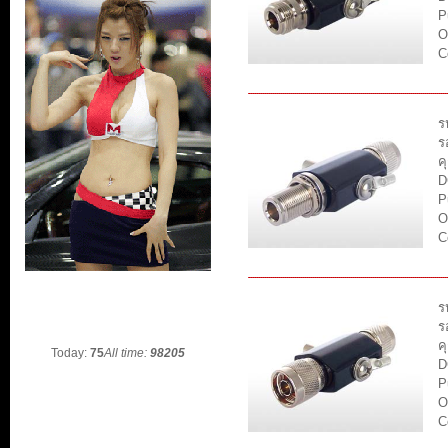
P
O
C
ร
ร
ค
D
P
O
C
ร
ร
ค
Today:
75
All time:
98205
D
P
O
C