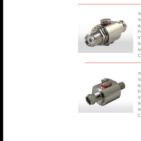
ร
ร
ค
F
V
I
I
C
ร
ร
ค
F
V
I
I
C