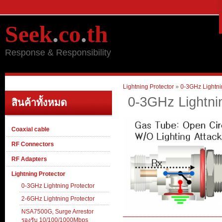
Seek
.
co
.
th
Response & Responsibility
Lightning Protector
»
0-3GHz Lightni
0-3GHz Lightni
สินค้าทั้งหมด
Coaxial cable
RF Connectors
RF Adapters
Lightning Protector
0-3GHz Lightning Protector
2-6GHz Lightning Protector
NSA7500G, Surge Arrestor
รองรับ 10/100/1000Mbps